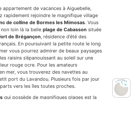
e appartement de vacances à Aiguebelle,
z rapidement rejoindre le magnifique village
anc de colline de Bormes les Mimosas
. Vous
non loin là la belle
plage de Cabasson
située
Fort de Brégançon
, résidence d’été des
rançais. En poursuivant la petite route le long
mer vous pourrez admirer de beaux paysages
 les raisins s’épanouissant au soleil sur une
uleur rouge ocre. Pour les amateurs
 en mer, vous trouverez des navettes au
tit port du Lavandou. Plusieurs fois par jour
éparts vers les îles toutes proches.
es
qui possède de magnifiques plages est la
et les vélos y sont rois pour se déplacer.
L’île
Port Cros
étant classée réserve naturelle
ubliez pas d’emporter avec vous vos palmes
de plongée pour admirer la flore et la faune