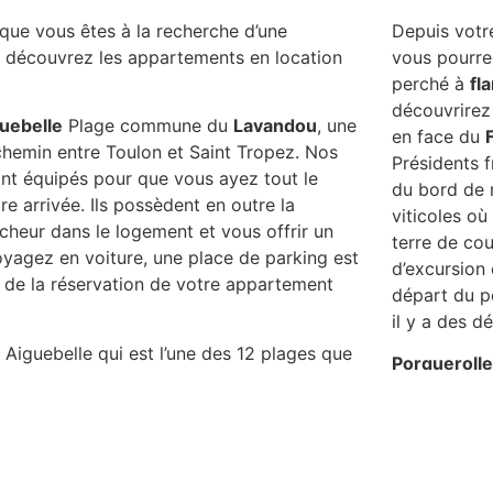
que vous êtes à la recherche d’une
Depuis votr
e, découvrez les appartements en location
vous pourre
perché à
fl
découvrirez 
uebelle
Plage commune du
Lavandou
, une
en face du
-chemin entre Toulon et Saint Tropez. Nos
Présidents f
nt équipés pour que vous ayez tout le
du bord de 
 arrivée. Ils possèdent en outre la
viticoles où
aicheur dans le logement et vous offrir un
terre de co
oyagez en voiture, une place de parking est
d’excursion
rs de la réservation de votre appartement
départ du pe
il y a des d
iguebelle qui est l’une des 12 plages que
Porqueroll
andou. Ils sont idéalement placés au bord
plus grande 
s secondes à pied pour rejoindre la belle
voisine de 
s l’eau. Inutile donc de prendre votre
marine, n’o
re de précieuses minutes à chercher une
et masques 
 !