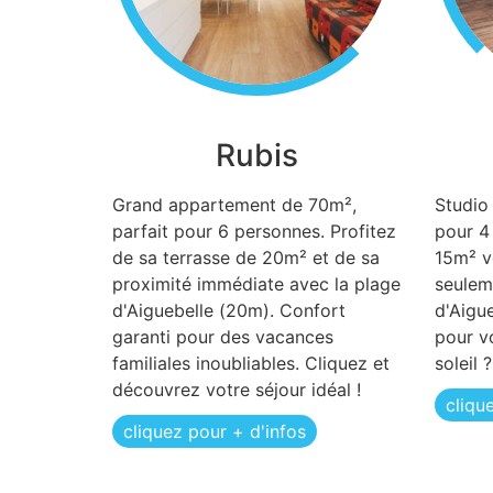
Rubis
Grand appartement de 70m²,
Studio
parfait pour 6 personnes. Profitez
pour 4
de sa terrasse de 20m² et de sa
15m² vo
proximité immédiate avec la plage
seulem
d'Aiguebelle (20m). Confort
d'Aigu
garanti pour des vacances
pour v
familiales inoubliables. Cliquez et
soleil ?
découvrez votre séjour idéal !
cliqu
cliquez pour + d'infos