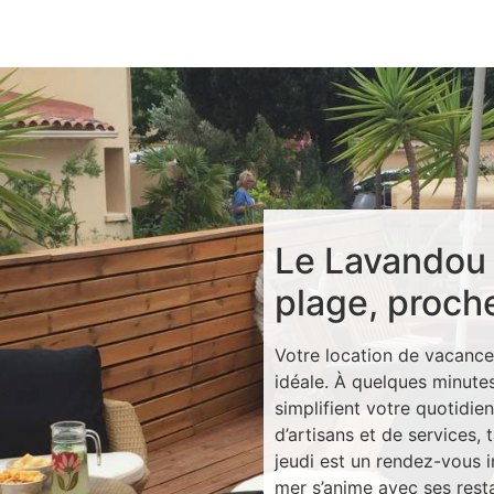
Le Lavandou :
plage, proch
Votre location de vacance
idéale. À quelques minute
simplifient votre quotidie
d’artisans et de services,
jeudi est un rendez-vous i
mer s’anime avec ses rest