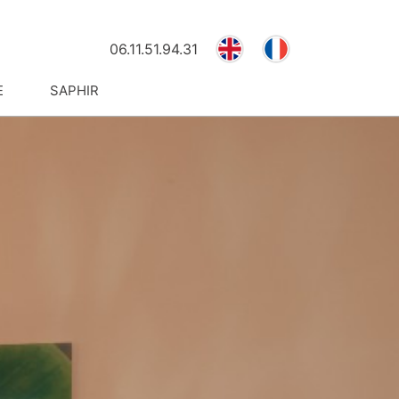
E
F
06.11.51.94.31
N
R
E
SAPHIR