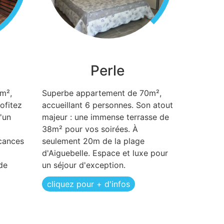
Perle
m²,
Superbe appartement de 70m²,
ofitez
accueillant 6 personnes. Son atout
'un
majeur : une immense terrasse de
38m² pour vos soirées. À
cances
seulement 20m de la plage
d'Aiguebelle. Espace et luxe pour
de
un séjour d'exception.
cliquez pour + d'infos